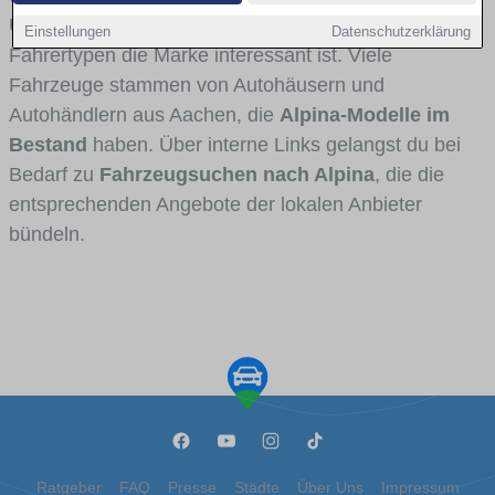
Umlandverkehr zu sehen sind und für welche
Einstellungen
Datenschutzerklärung
Fahrertypen die Marke interessant ist. Viele
Fahrzeuge stammen von Autohäusern und
Autohändlern aus Aachen, die
Alpina-Modelle im
Bestand
haben. Über interne Links gelangst du bei
Bedarf zu
Fahrzeugsuchen nach Alpina
, die die
entsprechenden Angebote der lokalen Anbieter
bündeln.
Ratgeber
FAQ
Presse
Städte
Über Uns
Impressum