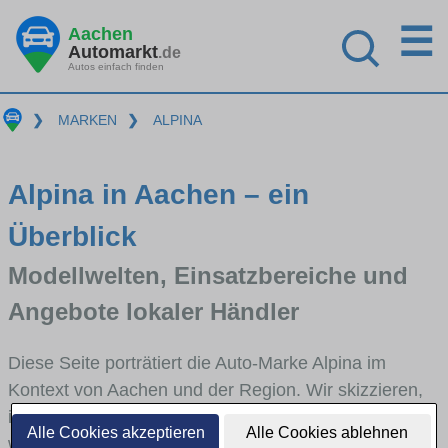
☰
Aachen
Automarkt
.de
Autos einfach finden
❯
MARKEN
❯
ALPINA
Alpina in Aachen – ein
Überblick
Modellwelten, Einsatzbereiche und
Angebote lokaler Händler
Diese Seite porträtiert die Auto-Marke Alpina im
Kontext von Aachen und der Region. Wir skizzieren,
in welchen Fahrzeugklassen Alpina stark vertreten ist,
Alle Cookies akzeptieren
Alle Cookies ablehnen
welche Modellreihen häufig im Stadt- und