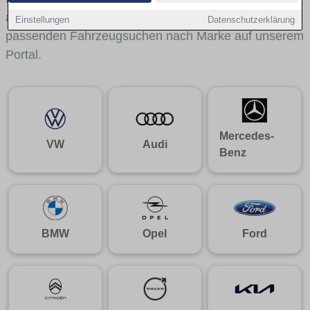
aus gelangst du mit internen Links bequem zu den
Einstellungen
Datenschutzerklärung
passenden Fahrzeugsuchen nach Marke auf unserem
Portal.
Mercedes-
VW
Audi
Benz
BMW
Opel
Ford