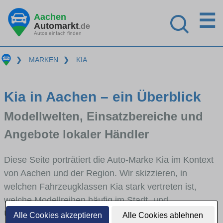
☰
Aachen
Automarkt
.de
Autos einfach finden
❯
MARKEN
❯
KIA
Kia in Aachen – ein Überblick
Modellwelten, Einsatzbereiche und
Angebote lokaler Händler
Diese Seite porträtiert die Auto-Marke Kia im Kontext
von Aachen und der Region. Wir skizzieren, in
welchen Fahrzeugklassen Kia stark vertreten ist,
welche Modellreihen häufig im Stadt- und
Umlandverkehr zu sehen sind und für welche
Alle Cookies akzeptieren
Alle Cookies ablehnen