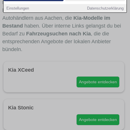
Fahrertypen die Marke interessant ist. Viele
Einstellungen
Datenschutzerklärung
Fahrzeuge stammen von Autohäusern und
Autohändlern aus Aachen, die
Kia-Modelle im
Bestand
haben. Über interne Links gelangst du bei
Bedarf zu
Fahrzeugsuchen nach Kia
, die die
entsprechenden Angebote der lokalen Anbieter
bündeln.
Kia XCeed
Angebote entdecken
Kia Stonic
Angebote entdecken