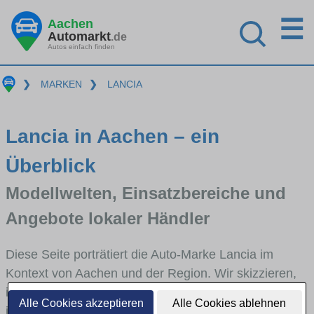
☰
Aachen
Automarkt
.de
Autos einfach finden
❯
MARKEN
❯
LANCIA
Lancia in Aachen – ein
Überblick
Modellwelten, Einsatzbereiche und
Angebote lokaler Händler
Diese Seite porträtiert die Auto-Marke Lancia im
Kontext von Aachen und der Region. Wir skizzieren,
in welchen Fahrzeugklassen Lancia stark vertreten
Alle Cookies akzeptieren
Alle Cookies ablehnen
ist, welche Modellreihen häufig im Stadt- und