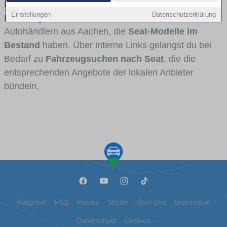
Fahrertypen die Marke interessant ist. Viele
Einstellungen
Datenschutzerklärung
Fahrzeuge stammen von Autohäusern und
Autohändlern aus Aachen, die
Seat-Modelle im
Bestand
haben. Über interne Links gelangst du bei
Bedarf zu
Fahrzeugsuchen nach Seat
, die die
entsprechenden Angebote der lokalen Anbieter
bündeln.
Ratgeber
FAQ
Presse
Städte
Über Uns
Impressum
Datenschutz
Cookies