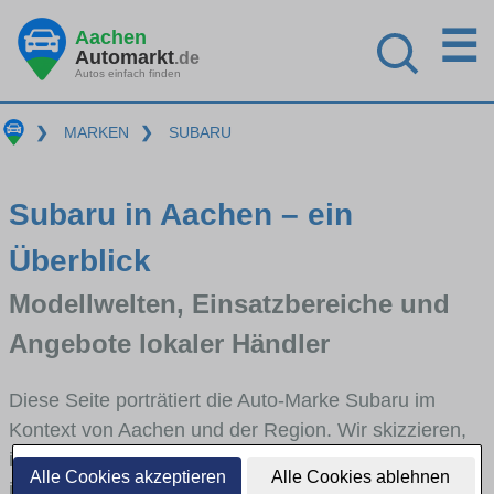
☰
Aachen
Automarkt
.de
Autos einfach finden
❯
MARKEN
❯
SUBARU
Subaru in Aachen – ein
Überblick
Modellwelten, Einsatzbereiche und
Angebote lokaler Händler
Diese Seite porträtiert die Auto-Marke Subaru im
Kontext von Aachen und der Region. Wir skizzieren,
in welchen Fahrzeugklassen Subaru stark vertreten
Alle Cookies akzeptieren
Alle Cookies ablehnen
ist, welche Modellreihen häufig im Stadt- und