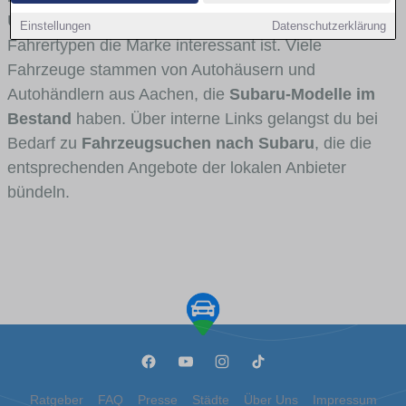
Umlandverkehr zu sehen sind und für welche
Einstellungen
Datenschutzerklärung
Fahrertypen die Marke interessant ist. Viele
Fahrzeuge stammen von Autohäusern und
Autohändlern aus Aachen, die
Subaru-Modelle im
Bestand
haben. Über interne Links gelangst du bei
Bedarf zu
Fahrzeugsuchen nach Subaru
, die die
entsprechenden Angebote der lokalen Anbieter
bündeln.
Ratgeber
FAQ
Presse
Städte
Über Uns
Impressum