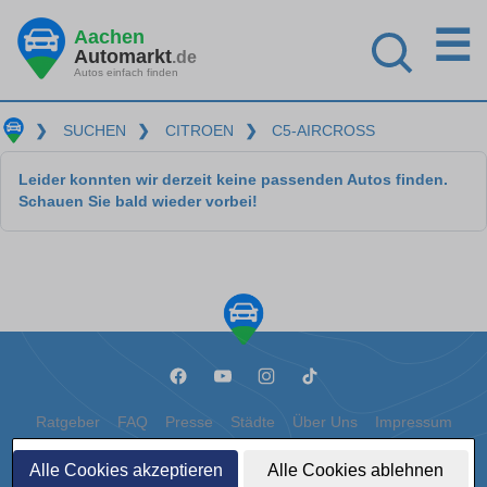
☰
Aachen
Automarkt
.de
Autos einfach finden
❯
SUCHEN
❯
CITROEN
❯
C5-AIRCROSS
Leider konnten wir derzeit keine passenden Autos finden.
Schauen Sie bald wieder vorbei!
Ratgeber
FAQ
Presse
Städte
Über Uns
Impressum
Datenschutz
Cookies
Alle Cookies akzeptieren
Alle Cookies ablehnen