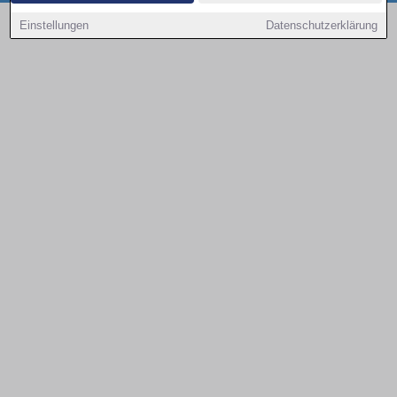
Copyright © 2000 - 2026 | 1A Infosysteme GmbH | Content by: 1a-sites-autos
Einstellungen
Datenschutzerklärung
08.08.2026