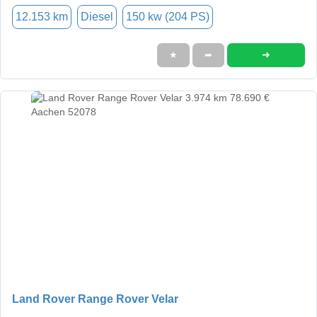
12.153 km
Diesel
150 kw (204 PS)
➜
★
➦
Land Rover Range Rover Velar