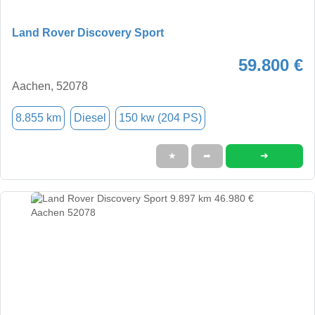
Land Rover Discovery Sport
59.800 €
Aachen, 52078
8.855 km
Diesel
150 kw (204 PS)
➜
★
➦