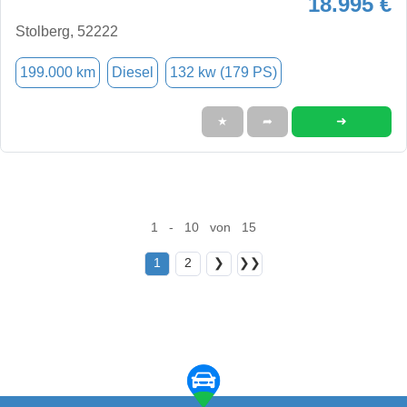
18.995 €
Stolberg, 52222
199.000 km
Diesel
132 kw (179 PS)
➜
★
➦
1 - 10 von 15
1
2
❯
❯❯