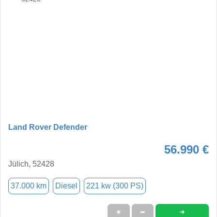
Land Rover Defender
56.990 €
Jülich, 52428
37.000 km
Diesel
221 kw (300 PS)
➜
★
➦