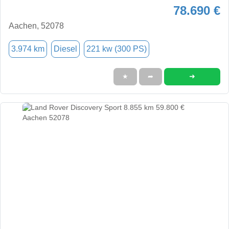
78.690 €
Aachen, 52078
3.974 km
Diesel
221 kw (300 PS)
➜
★
➦