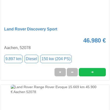
Land Rover Discovery Sport
46.980 €
Aachen, 52078
9.897 km
Diesel
150 kw (204 PS)
➜
★
➦