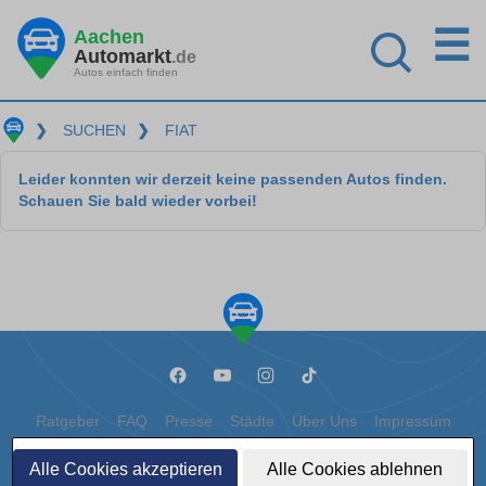
☰
Aachen
Automarkt
.de
Autos einfach finden
❯
SUCHEN
❯
FIAT
Leider konnten wir derzeit keine passenden Autos finden.
Schauen Sie bald wieder vorbei!
Ratgeber
FAQ
Presse
Städte
Über Uns
Impressum
Datenschutz
Cookies
Alle Cookies akzeptieren
Alle Cookies ablehnen