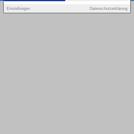
Copyright © 2000 - 2026 | 1A Infosysteme GmbH | Content by: 1a-sites-autos
Einstellungen
Datenschutzerklärung
08.08.2026