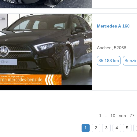
Mercedes A 160
Aachen, 52068
35.183 km
Benzi
1 - 10 von 77
1
2
3
4
5