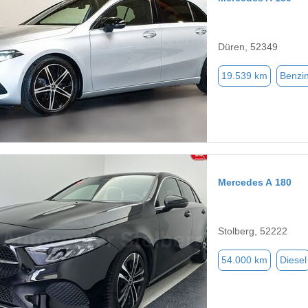
Düren, 52349
19.539 km
Benzi
Mercedes A 180
Stolberg, 52222
54.000 km
Diesel