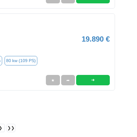
19.890 €
n
80 kw (109 PS)
➜
★
➦
❯
❯❯