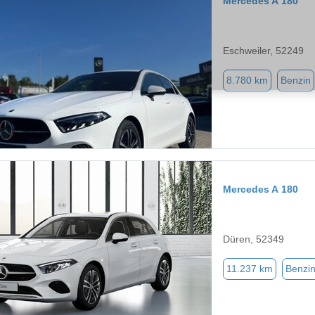
Mercedes A 180
Eschweiler, 52249
8.780 km
Benzin
Mercedes A 180
Düren, 52349
11.237 km
Benzi