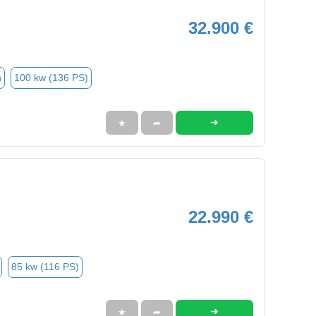
32.900 €
n
100 kw (136 PS)
➜
★
➦
22.990 €
85 kw (116 PS)
➜
★
➦