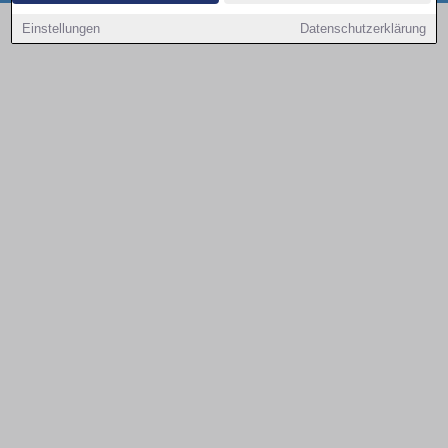
Copyright © 2000 - 2026 | 1A Infosysteme GmbH | Content by: 1a-sites-autos
Einstellungen
Datenschutzerklärung
10.08.2026