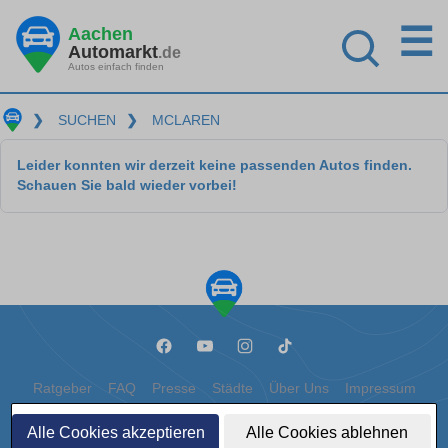
☰
Aachen
Automarkt
.de
Autos einfach finden
❯
SUCHEN
❯
MCLAREN
Leider konnten wir derzeit keine passenden Autos finden.
Schauen Sie bald wieder vorbei!
Ratgeber
FAQ
Presse
Städte
Über Uns
Impressum
Datenschutz
Cookies
Alle Cookies akzeptieren
Alle Cookies ablehnen