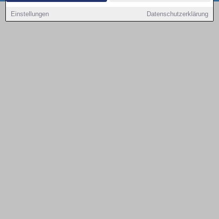
Copyright © 2000 - 2026 | 1A Infosysteme GmbH | Content by: 1a-sites-autos
Einstellungen
Datenschutzerklärung
08.08.2026