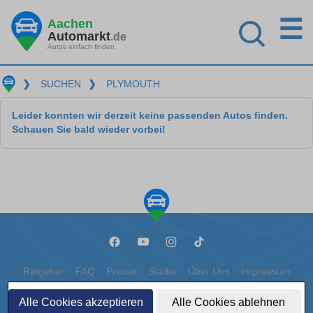
☰
Aachen
Automarkt
.de
Autos einfach finden
❯
SUCHEN
❯
PLYMOUTH
Leider konnten wir derzeit keine passenden Autos finden.
Schauen Sie bald wieder vorbei!
Ratgeber
FAQ
Presse
Städte
Über Uns
Impressum
Datenschutz
Cookies
Alle Cookies akzeptieren
Alle Cookies ablehnen