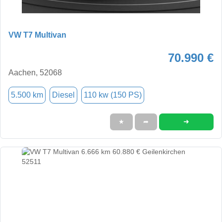
VW T7 Multivan
70.990 €
Aachen, 52068
5.500 km
Diesel
110 kw (150 PS)
➜
★
➦