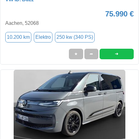
75.990 €
Aachen, 52068
10.200 km
Elektro
250 kw (340 PS)
➜
★
➦