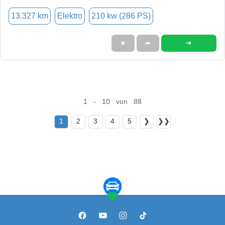
13.327 km
Elektro
210 kw (286 PS)
➜
★
➦
1 - 10 von 88
1
2
3
4
5
❯
❯❯