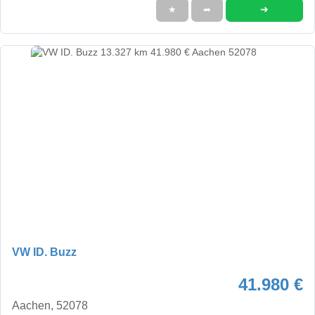
➜
★
➦
VW ID. Buzz
41.980 €
Aachen, 52078