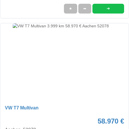
➜
★
➦
VW T7 Multivan
58.970 €