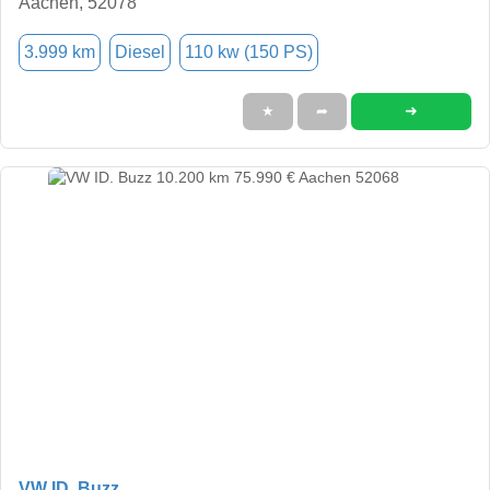
Aachen, 52078
3.999 km
Diesel
110 kw (150 PS)
➜
★
➦
VW ID. Buzz