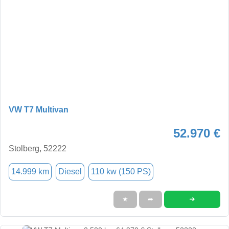
VW T7 Multivan
52.970 €
Stolberg, 52222
14.999 km
Diesel
110 kw (150 PS)
➜
★
➦