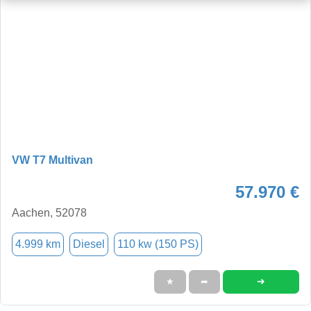
VW T7 Multivan
57.970 €
Aachen, 52078
4.999 km
Diesel
110 kw (150 PS)
➜
★
➦