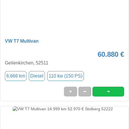
VW T7 Multivan
60.880 €
Geilenkirchen, 52511
6.666 km
Diesel
110 kw (150 PS)
➜
★
➦