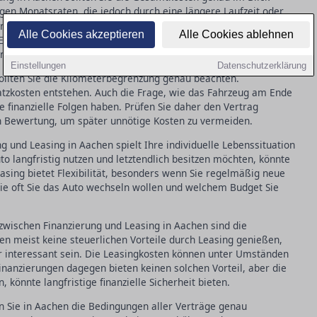
gen Monatsraten, die jedoch durch eine längere Laufzeit oder
n. Ein kritischer Blick auf den effektiven Jahreszins gibt
Alle Cookies akzeptieren
Alle Cookies ablehnen
Es lohnt sich, verschiedene Angebote zu vergleichen und die
nt surprises zu vermeiden.
Einstellungen
Datenschutzerklärung
ollten Sie die Kilometerbegrenzung genau beachten.
atzkosten entstehen. Auch die Frage, wie das Fahrzeug am Ende
e finanzielle Folgen haben. Prüfen Sie daher den Vertrag
n Bewertung, um später unnötige Kosten zu vermeiden.
 und Leasing in Aachen spielt Ihre individuelle Lebenssituation
o langfristig nutzen und letztendlich besitzen möchten, könnte
asing bietet Flexibilität, besonders wenn Sie regelmäßig neue
ie oft Sie das Auto wechseln wollen und welchem Budget Sie
 zwischen Finanzierung und Leasing in Aachen sind die
n meist keine steuerlichen Vorteile durch Leasing genießen,
er interessant sein. Die Leasingkosten können unter Umständen
nanzierungen dagegen bieten keinen solchen Vorteil, aber die
, könnte langfristige finanzielle Sicherheit bieten.
en Sie in Aachen die Bedingungen aller Verträge genau