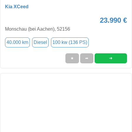
Kia XCeed
23.990 €
Monschau (bei Aachen), 52156
40.000 km
Diesel
100 kw (136 PS)
➜
★
➦