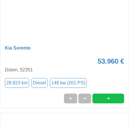
Kia Sorento
53.960 €
Düren, 52351
28.923 km
Diesel
148 kw (201 PS)
➜
★
➦