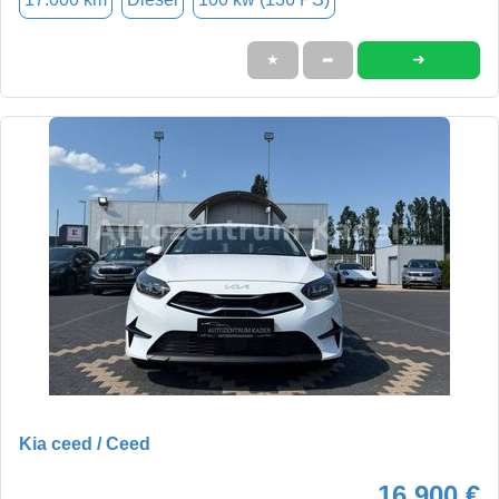
➜
★
➦
Kia ceed / Ceed
16.900 €