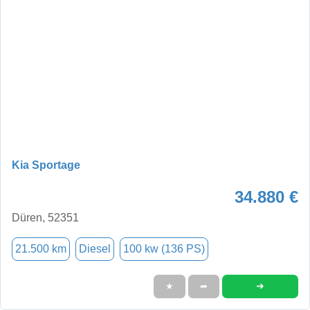
Kia Sportage
34.880 €
Düren, 52351
21.500 km
Diesel
100 kw (136 PS)
➜
★
➦