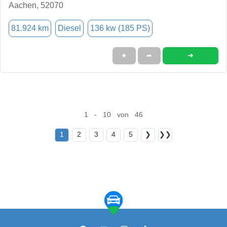
Aachen, 52070
81.924 km
Diesel
136 kw (185 PS)
➜
★
➦
1 - 10 von 46
1
2
3
4
5
❯
❯❯