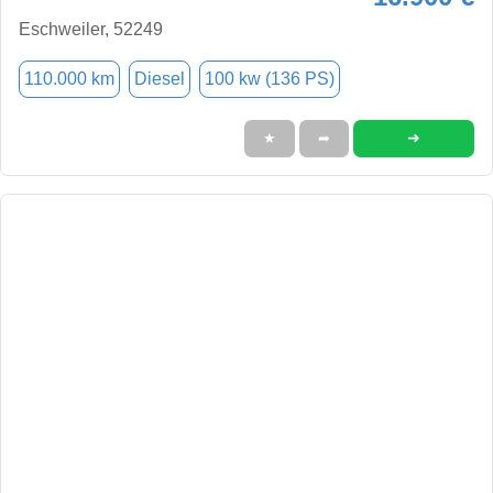
Eschweiler, 52249
110.000 km
Diesel
100 kw (136 PS)
➜
★
➦