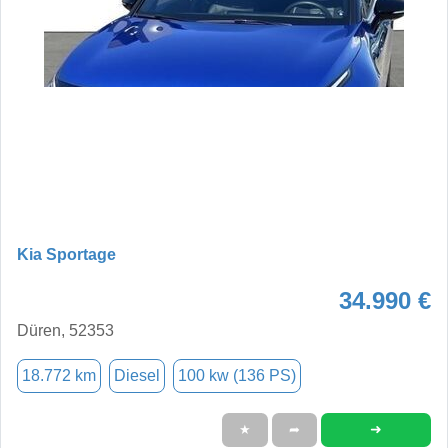
Kia Sportage
34.990 €
Düren, 52353
18.772 km
Diesel
100 kw (136 PS)
➜
★
➦