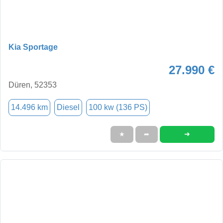
Kia Sportage
27.990 €
Düren, 52353
14.496 km
Diesel
100 kw (136 PS)
➜
★
➦