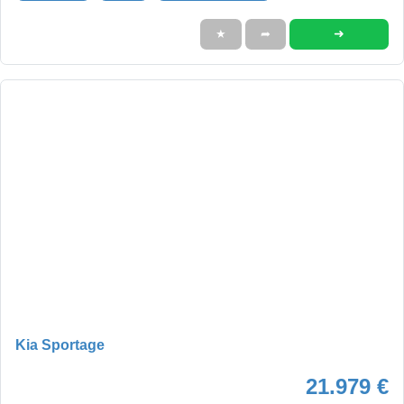
➜
★
➦
Kia Sportage
21.979 €