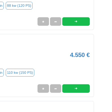
in
88 kw (120 PS)
➜
★
➦
4.550 €
in
110 kw (150 PS)
➜
★
➦