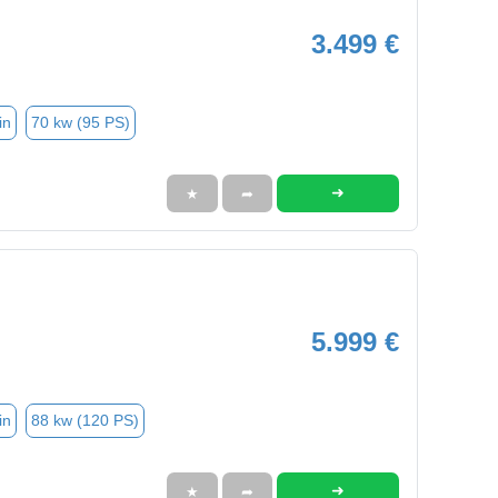
3.499 €
in
70 kw (95 PS)
➜
★
➦
5.999 €
in
88 kw (120 PS)
➜
★
➦