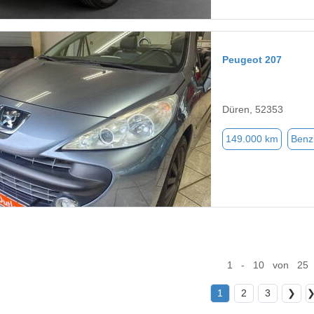
Peugeot 207
Düren, 52353
149.000 km
Benz
1 - 10 von 25
1
2
3
❯