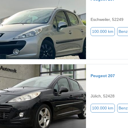
Eschweiler, 52249
100.000 km
Benz
Peugeot 207
Jülich, 52428
100.000 km
Benz