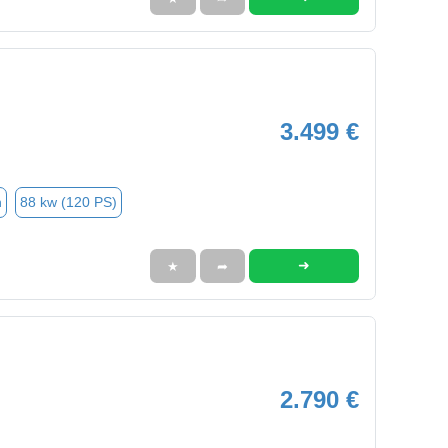
3.499 €
n
88 kw (120 PS)
➜
★
➦
2.790 €