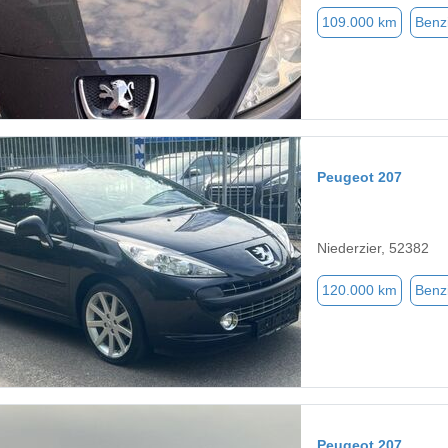
109.000 km
Benz
Peugeot 207
Niederzier, 52382
120.000 km
Benz
Peugeot 207