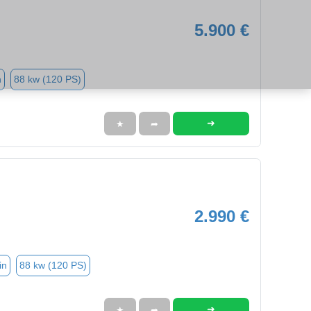
5.900 €
n
88 kw (120 PS)
➜
★
➦
2.990 €
in
88 kw (120 PS)
➜
★
➦