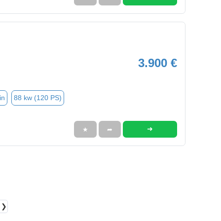
3.900 €
in
88 kw (120 PS)
➜
★
➦
❯❯