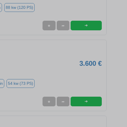
n
88 kw (120 PS)
➜
★
➦
3.600 €
in
54 kw (73 PS)
➜
★
➦