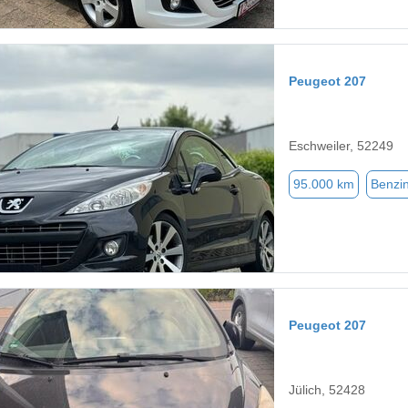
Peugeot 207
Eschweiler, 52249
95.000 km
Benzi
Peugeot 207
Jülich, 52428