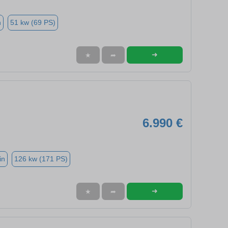
n
51 kw (69 PS)
➜
★
➦
6.990 €
in
126 kw (171 PS)
➜
★
➦