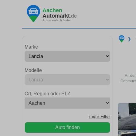
Aachen
Automarkt
.de
Autos einfach finden
❯
Marke
Modelle
Mit de
Gebrauch
Ort, Region oder PLZ
mehr Filter
Auto finden