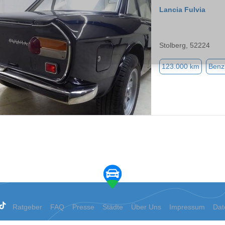
Lancia Fulvia
Stolberg, 52224
123.000 km
Benz
Ratgeber
FAQ
Presse
Städte
Über Uns
Impressum
Dat