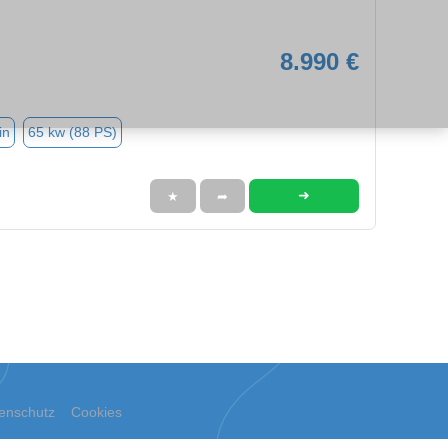
8.990 €
in
65 kw (88 PS)
➜
★
➦
enschutz
Cookies