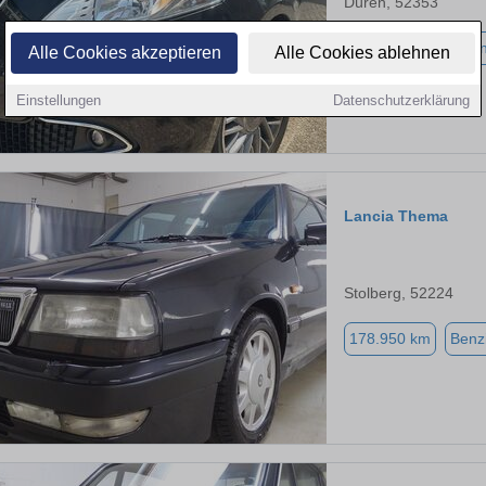
Düren, 52353
83.480 km
Benzi
Alle Cookies akzeptieren
Alle Cookies ablehnen
Einstellungen
Datenschutzerklärung
Lancia Thema
Stolberg, 52224
178.950 km
Benz