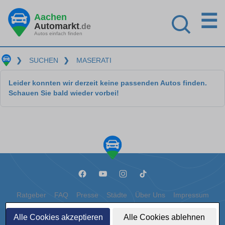
☰
Aachen
Automarkt
.de
Autos einfach finden
❯
SUCHEN
❯
MASERATI
Leider konnten wir derzeit keine passenden Autos finden.
Schauen Sie bald wieder vorbei!
Ratgeber
FAQ
Presse
Städte
Über Uns
Impressum
Datenschutz
Cookies
Alle Cookies akzeptieren
Alle Cookies ablehnen