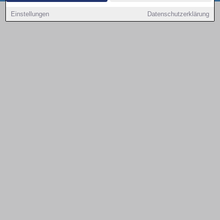
Copyright © 2000 - 2026 | 1A Infosysteme GmbH | Content by: 1a-sites-autos
Einstellungen
Datenschutzerklärung
08.08.2026