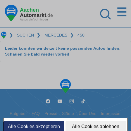
☰
Aachen
Automarkt
.de
Autos einfach finden
❯
SUCHEN
❯
MERCEDES
❯
450
Leider konnten wir derzeit keine passenden Autos finden.
Schauen Sie bald wieder vorbei!
Ratgeber
FAQ
Presse
Städte
Über Uns
Impressum
Datenschutz
Cookies
Alle Cookies akzeptieren
Alle Cookies ablehnen