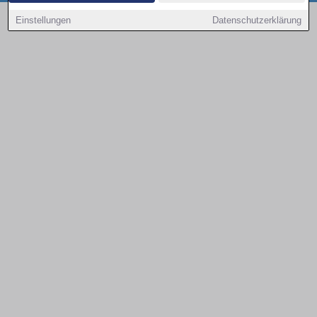
Copyright © 2000 - 2026 | 1A Infosysteme GmbH | Content by: 1a-sites-autos
Einstellungen
Datenschutzerklärung
07.08.2026