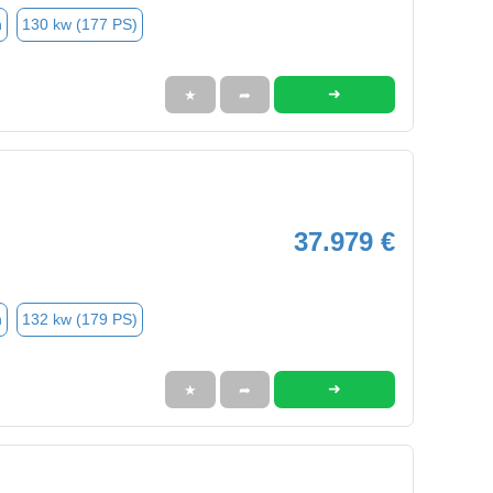
n
130 kw (177 PS)
➜
★
➦
37.979 €
n
132 kw (179 PS)
➜
★
➦