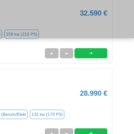
32.590 €
n
158 kw (215 PS)
➜
★
➦
28.990 €
 (Benzin/Elekt
132 kw (179 PS)
➜
★
➦