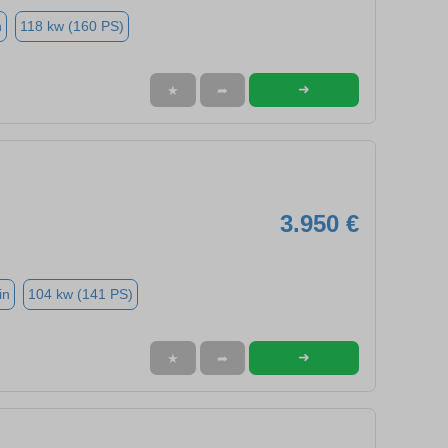
n
118 kw (160 PS)
➜
★
➦
3.950 €
in
104 kw (141 PS)
➜
★
➦