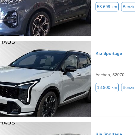
53.699 km
Benzi
Kia Sportage
Aachen, 52070
13.900 km
Benzi
Kia Sportage