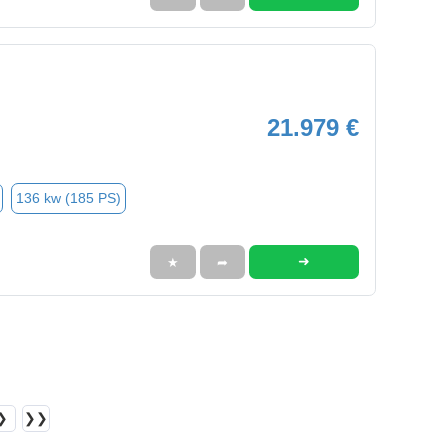
21.979 €
136 kw (185 PS)
➜
★
➦
❯
❯❯