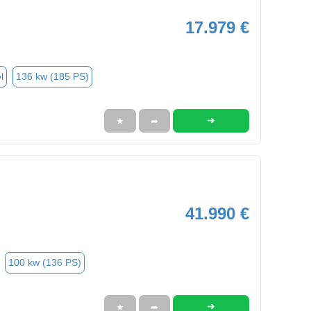
17.979 €
l
136 kw (185 PS)
➜
★
➦
41.990 €
100 kw (136 PS)
➜
★
➦