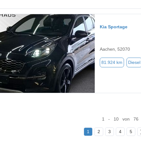
Kia Sportage
Aachen, 52070
81.924 km
Diesel
1 - 10 von 76
1
2
3
4
5