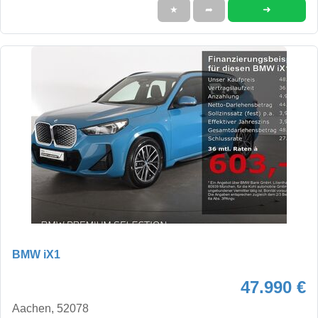
➜
★
➦
BMW iX1
47.990 €
Aachen, 52078