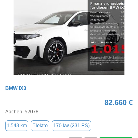
BMW iX3
82.660 €
Aachen, 52078
1.548 km
Elektro
170 kw (231 PS)