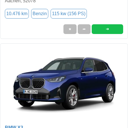
Aachen, 52078
10.476 km
Benzin
115 kw (156 PS)
➜
★
➦
BMW X3