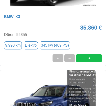
BMW iX3
85.860 €
Düren, 52355
9.990 km
Elektro
345 kw (469 PS)
➜
★
➦