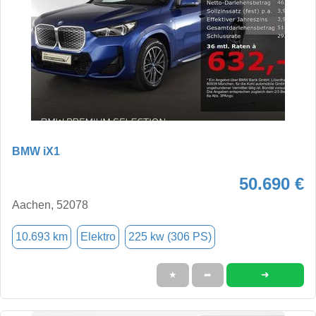
BMW iX1
50.690 €
Aachen, 52078
10.693 km
Elektro
225 kw (306 PS)
➜
★
➦