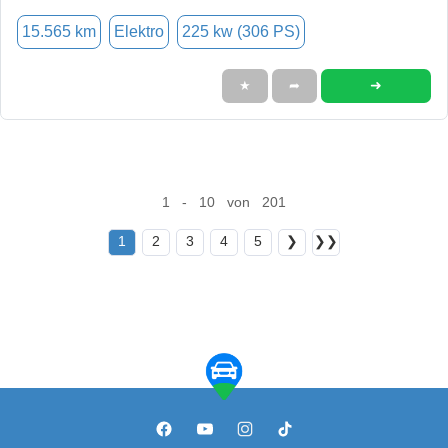
15.565 km
Elektro
225 kw (306 PS)
➜
★
➦
1 - 10 von 201
1
2
3
4
5
❯
❯❯