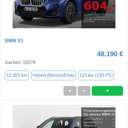
BMW X1
48.190 €
Aachen, 52078
13.301 km
Hybrid (Benzin/Elekt
110 kw (150 PS)
➜
★
➦