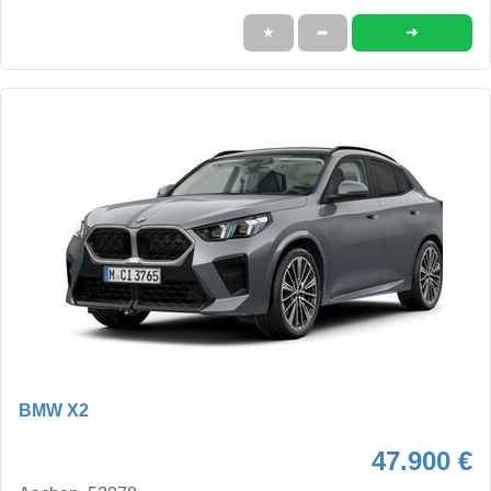
➜
★
➦
BMW X2
47.900 €