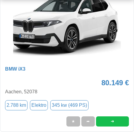
BMW iX3
80.149 €
Aachen, 52078
2.788 km
Elektro
345 kw (469 PS)
➜
★
➦