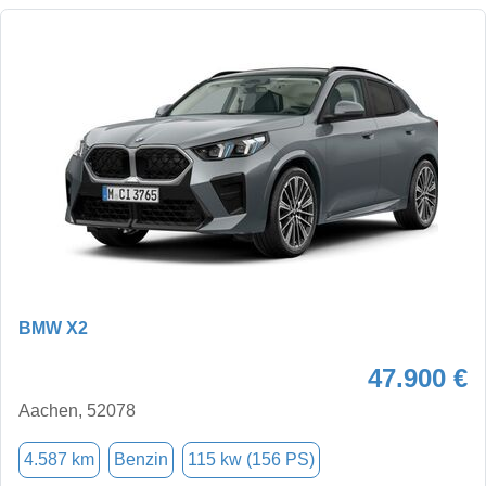
BMW X2
47.900 €
Aachen, 52078
4.587 km
Benzin
115 kw (156 PS)