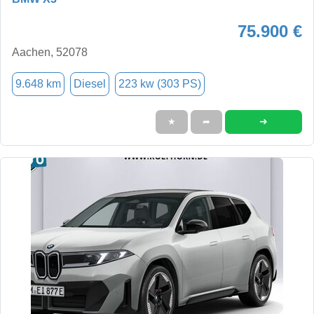
75.900 €
Aachen, 52078
9.648 km
Diesel
223 kw (303 PS)
➜
★
➦