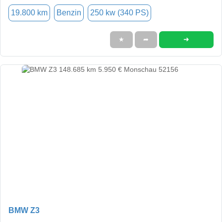
19.800 km
Benzin
250 kw (340 PS)
➜
★
➦
BMW Z3