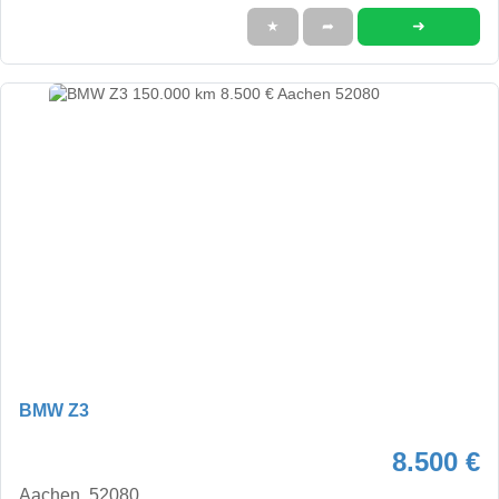
➜
★
➦
BMW Z3
8.500 €
Aachen, 52080