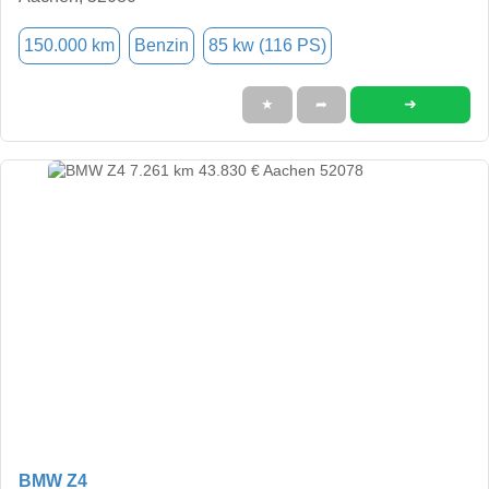
150.000 km
Benzin
85 kw (116 PS)
➜
★
➦
BMW Z4