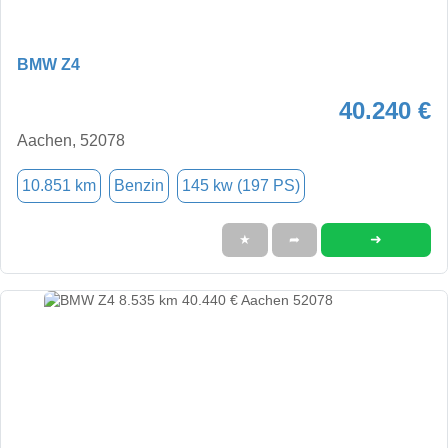
BMW Z4
40.240 €
Aachen, 52078
10.851 km
Benzin
145 kw (197 PS)
➜
★
➦