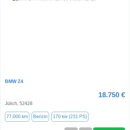
BMW Z4
18.750 €
Jülich, 52428
77.000 km
Benzin
170 kw (231 PS)