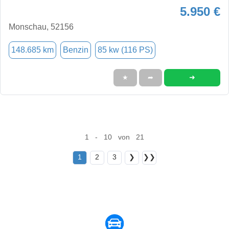
5.950 €
Monschau, 52156
148.685 km
Benzin
85 kw (116 PS)
➜
★
➦
1 - 10 von 21
1
2
3
❯
❯❯