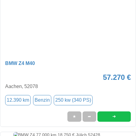
BMW Z4 M40
57.270 €
Aachen, 52078
12.390 km
Benzin
250 kw (340 PS)
➜
★
➦