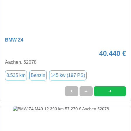
BMW Z4
40.440 €
Aachen, 52078
8.535 km
Benzin
145 kw (197 PS)
➜
★
➦