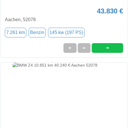
43.830 €
Aachen, 52078
7.261 km
Benzin
145 kw (197 PS)
➜
★
➦