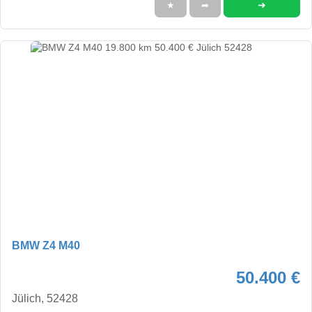
➜
★
➦
BMW Z4 M40
50.400 €
Jülich, 52428