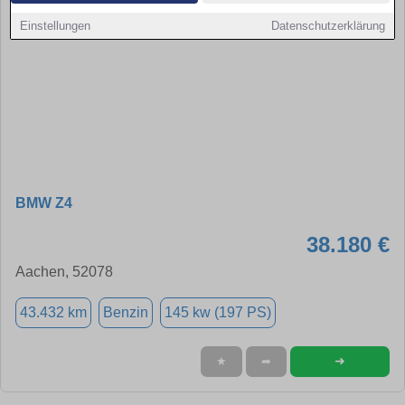
Einstellungen
Datenschutzerklärung
BMW Z4
38.180 €
Aachen, 52078
43.432 km
Benzin
145 kw (197 PS)
➜
★
➦