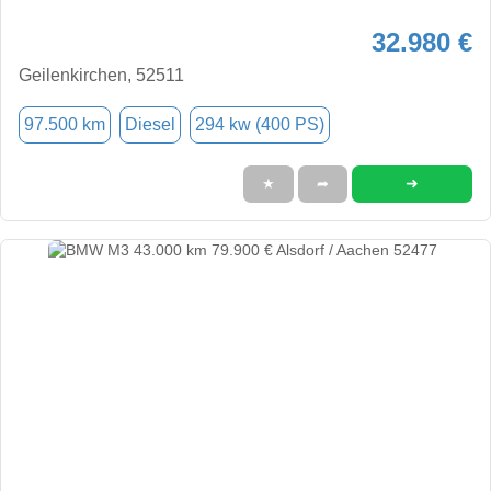
32.980 €
Geilenkirchen, 52511
97.500 km
Diesel
294 kw (400 PS)
➜
★
➦