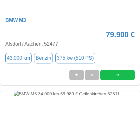
BMW M3
79.900 €
Alsdorf / Aachen, 52477
43.000 km
Benzin
375 kw (510 PS)
➜
★
➦