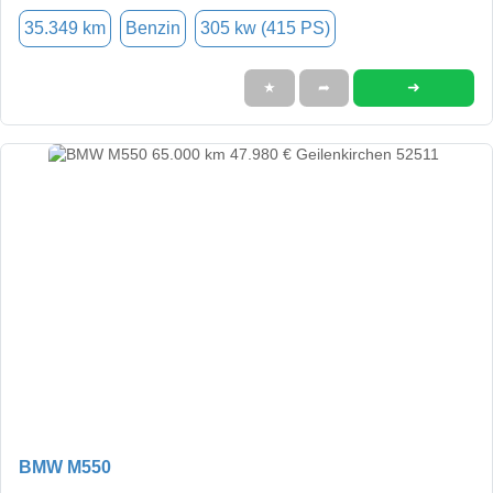
35.349 km
Benzin
305 kw (415 PS)
➜
★
➦
BMW M550