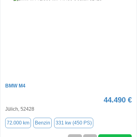
BMW M4
44.490 €
Jülich, 52428
72.000 km
Benzin
331 kw (450 PS)