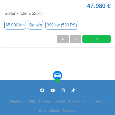
47.980 €
Geilenkirchen, 52511
65.000 km
Benzin
390 kw (530 PS)
➜
★
➦
Ratgeber
FAQ
Presse
Städte
Über Uns
Impressum
Datenschutz
Cookies