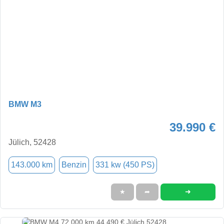
BMW M3
39.990 €
Jülich, 52428
143.000 km
Benzin
331 kw (450 PS)
➜
★
➦