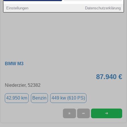
Einstellungen
Datenschutzerklärung
BMW M3
87.940 €
Niederzier, 52382
42.950 km
Benzin
449 kw (610 PS)
➜
★
➦