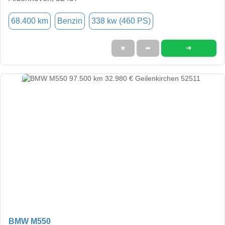
68.400 km
Benzin
338 kw (460 PS)
➜
★
➦
BMW M550