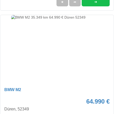
➜
★
➦
BMW M2
64.990 €
Düren, 52349