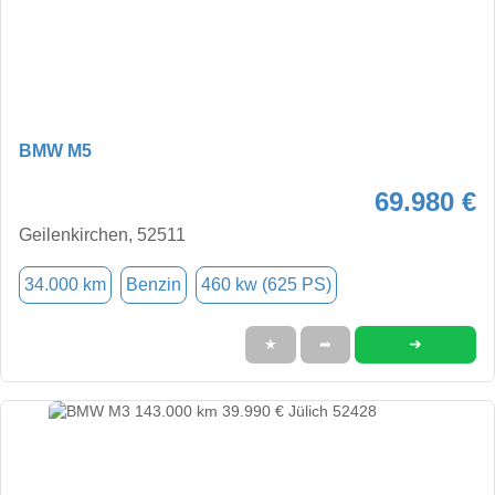
BMW M5
69.980 €
Geilenkirchen, 52511
34.000 km
Benzin
460 kw (625 PS)
➜
★
➦