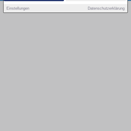
Copyright © 2000 - 2026 | 1A Infosysteme GmbH | Content by: 1a-sites-autos
Einstellungen
Datenschutzerklärung
06.08.2026