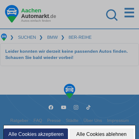
☰
Aachen
Automarkt
.de
Autos einfach finden
❯
SUCHEN
❯
BMW
❯
8ER-REIHE
Leider konnten wir derzeit keine passenden Autos finden.
Schauen Sie bald wieder vorbei!
Ratgeber
FAQ
Presse
Städte
Über Uns
Impressum
Datenschutz
Cookies
Alle Cookies akzeptieren
Alle Cookies ablehnen