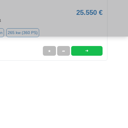
25.550 €
4
in
265 kw (360 PS)
➜
★
➦