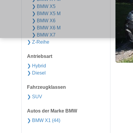
❯ BMW X5
❯ BMW X5 M
❯ BMW X6
❯ BMW X6 M
❯ BMW X7
❯ Z-Reihe
Antriebsart
❯ Hybrid
❯ Diesel
Fahrzeugklassen
❯ SUV
Autos der Marke BMW
❯ BMW X1 (44)